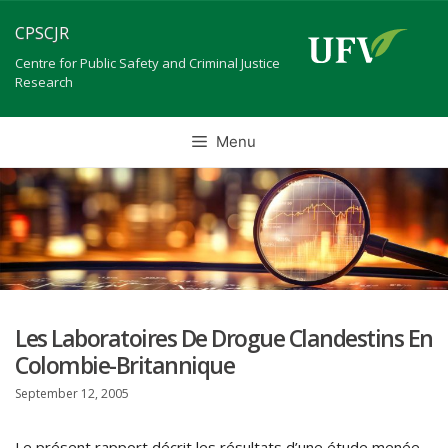
Skip
CPSCJR
to
content
Centre for Public Safety and Criminal Justice
Research
Menu
Les Laboratoires De Drogue Clandestins En
Colombie-Britannique
September 12, 2005
Le présent rapport décrit les résultats d’une étude menée